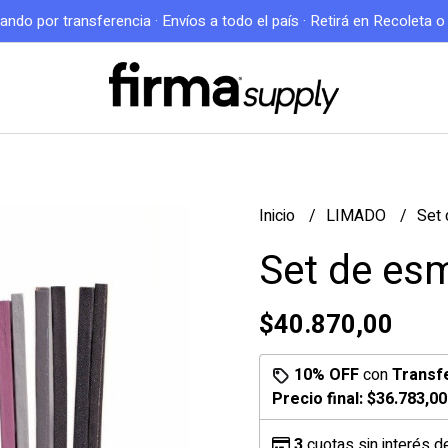
do por transferencia · Envíos a todo el país · Retirá en Recoleta 
Inicio
LIMADO
Set 
Set de esm
$40.870,00
10% OFF
con
Transf
Precio final:
$36.783,00
3
cuotas sin interés 