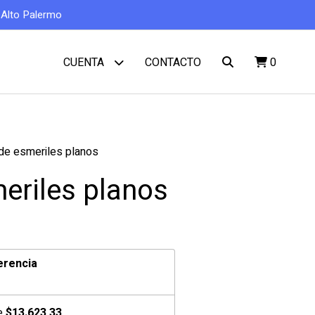
o Alto Palermo
CONTACTO
0
CUENTA
de esmeriles planos
eriles planos
erencia
de
$13.623,33