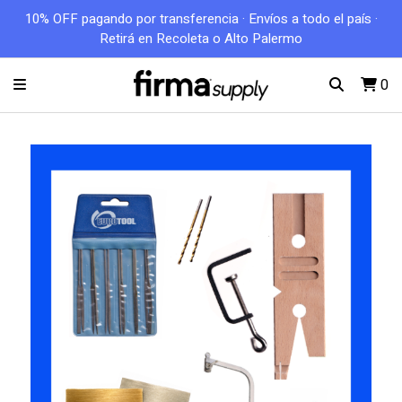
10% OFF pagando por transferencia · Envíos a todo el país ·
Retirá en Recoleta o Alto Palermo
0