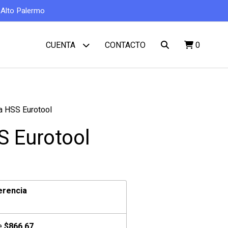
o Alto Palermo
CONTACTO
0
CUENTA
 HSS Eurotool
 Eurotool
erencia
de
$866,67