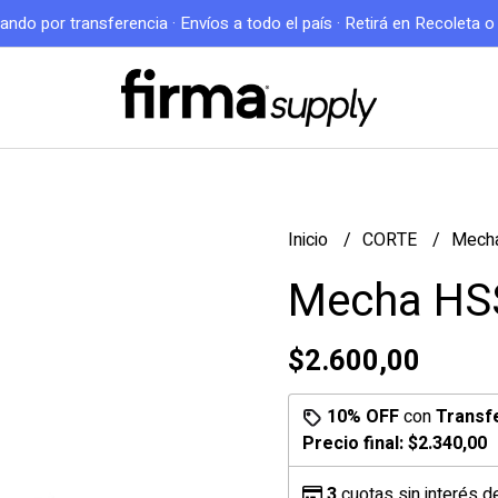
do por transferencia · Envíos a todo el país · Retirá en Recoleta 
Inicio
CORTE
Mecha
Mecha HSS
$2.600,00
10% OFF
con
Transf
Precio final:
$2.340,00
3
cuotas sin interés 