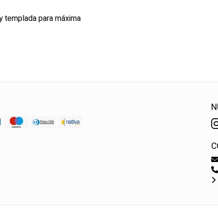
d y templada para máxima
N
C